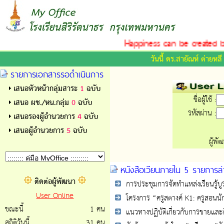
Happiness can be created by 
วันนี้ ดร.สายัณห์ ต่ายหล
รายการเอกสารรอดำเนินการ
เสนอหัวหน้ากลุ่มสาระ
1
ฉบับ
ชื่อผู้ใช้ :
เสนอ ผช./หน.กลุ่ม
0
ฉบับ
รหัสผ่าน :
เสนอรองผู้อำนวยการ
4
ฉบับ
เสนอผู้อำนวยการ
5
ฉบับ
ผู้พั
หนังสือเวียนภายใน 5 รายการล่
ติดต่อผู้พัฒนา
การประชุมการจัดทำแหล่งเรียนรู้บ
User Online
โครงการ “ครูสตางค์ K1: ครูสอนนัก
ขณะนี้
1 คน
แนวทางปฏิบัติเกี่ยวกับการขายและคื
สถิติวันนี้
31 คน